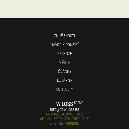
ZKUŠENOSTI
NÁVOD K POUŽITÍ
RECENZE
MĚSTA
ČLÁNKY
LÉKÁRNA
KONTAKTY
W-LOSS
KAPKY
INFO@CZ.W-LOSS.EU
AKTIVACE SPALOVÁNÍ TUKŮ
OFICIÁLNÍ WEB V ČESKÉ REPUBLICE
ORIGINÁLNÍ PRODUKT