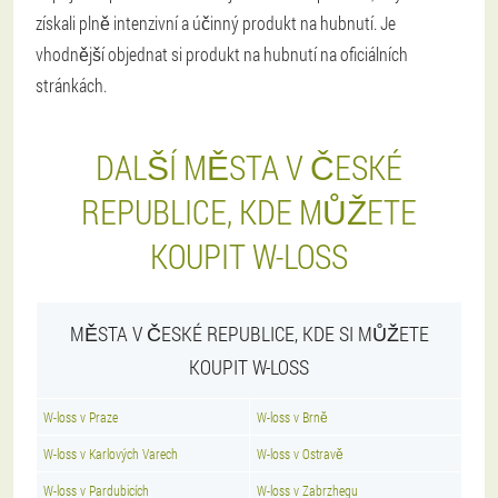
získali plně intenzivní a účinný produkt na hubnutí. Je
vhodnější objednat si produkt na hubnutí na oficiálních
stránkách.
DALŠÍ MĚSTA V ČESKÉ
REPUBLICE, KDE MŮŽETE
KOUPIT W-LOSS
MĚSTA V ČESKÉ REPUBLICE, KDE SI MŮŽETE
KOUPIT W-LOSS
W-loss v Praze
W-loss v Brně
W-loss v Karlových Varech
W-loss v Ostravě
W-loss v Pardubicích
W-loss v Zabrzhegu