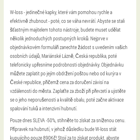
W-loss - jedinečné kapky, které vám pomohou rychle a
efektivně zhubnout - poté, co se váha nevrátí. Abyste se stali
šťastným majitelem tohoto nástroje, budete muset udělat
několik jednoduchých postupných kroků. Nejprve v
objednávkovém formuláři zanechte žádost s uvedením vašich
osobních údajů, Mariánské Lázně, Česká republika, poté
telefonicky upřesníme podrobnosti objednávky. Objednávku
můžete zaplatit po jejím obdržení poštou nebo od kurýra v
České republice, přičemž cena za doručení závisí na
vzdálenosti do města. Zaplaťte za zboží při převzetí a ujistěte
se o jeho neporušenosti a kvalitě obalu, poté začne aktivace
spalování tuků a intenzivní hubnutí.
Pouze dnes SLEVA -50%, stihněte to získat za sníženou cenu.
Přípravek na hubnutí, v jehož důsledku bude W-loss stát
kupujícího pouze 890Kč! Stojí za to získat produkt, abyste