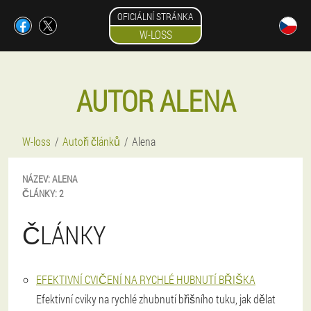
OFICIÁLNÍ STRÁNKA
W-LOSS
AUTOR ALENA
W-loss
Autoři článků
Alena
NÁZEV:
ALENA
ČLÁNKY:
2
ČLÁNKY
EFEKTIVNÍ CVIČENÍ NA RYCHLÉ HUBNUTÍ BŘIŠKA
Efektivní cviky na rychlé zhubnutí břišního tuku, jak dělat