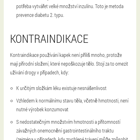
potřeba vytvářet velké množství inzulínu. Toto je metoda
prevence diabetu 2. typu.
KONTRAINDIKACE
Kontraindikace používání kapek není příliš mnoho, protože
mají přírodní složení, které nepoškozuje tělo. Stojí za to omezit
užívání drogy v případech, kdy:
K určitým složkám léku existuje nesnášenlivost
Vzhledem k normálnímu stavu těla, včetně hmotnosti, není
nutné výrobek konzumovat
S nedostatečným množstvím hmotnosti a přítomností
závažných onemocnění gastrointestinálního traktu
(zejména v případech, kdy zrychlené trávení může způsobit