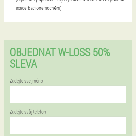
exacerbaci onemocnění)
OBJEDNAT W-LOSS 50%
SLEVA
Zadejte své jméno
Zadejte svůj telefon