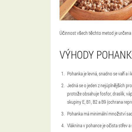
Účinnost všech těchto metod je určena
VÝHODY POHANK
Pohanka je levná, snadno se vaří a i
Jedná se o jeden z nejúplnějších pr
protože obsahuje fosfor, draslík, váp
skupiny E, B1, B2 a B9 (ochrana re
Pohanka má minimální množství sachar
Vláknina v pohance je očista střev a s