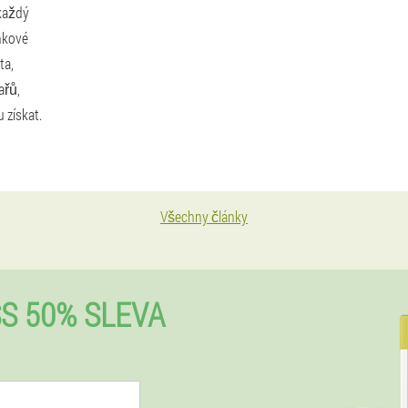
 každý
nkové
ta,
ařů,
 získat.
Všechny články
S 50% SLEVA