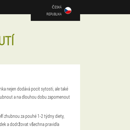
ČESKÁ
REPUBLIKA
UTÍ
ka nejen dodává pocit sytosti, ale také
 zhubnout a na dlouhou dobu zapomenout
eří zhubnou za pouhé 1-2 týdny diety,
edek a dodržovat všechna pravidla