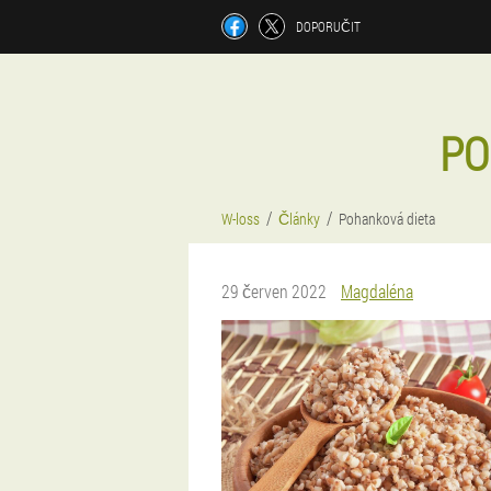
DOPORUČIT
PO
W-loss
Články
Pohanková dieta
29 červen 2022
Magdaléna