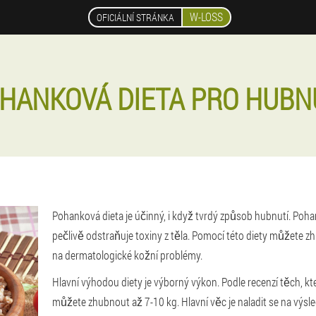
W-LOSS
OFICIÁLNÍ STRÁNKA
HANKOVÁ DIETA PRO HUBN
Pohanková dieta je účinný, i když tvrdý způsob hubnutí. Pohan
pečlivě odstraňuje toxiny z těla. Pomocí této diety můžete
na dermatologické kožní problémy.
Hlavní výhodou diety je výborný výkon. Podle recenzí těch, kt
můžete zhubnout až 7-10 kg. Hlavní věc je naladit se na výsl