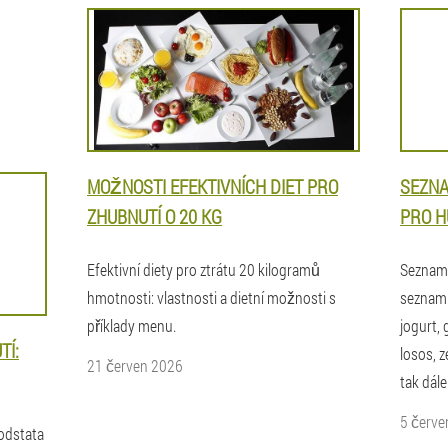
MOŽNOSTI EFEKTIVNÍCH DIET PRO
SEZNA
ZHUBNUTÍ O 20 KG
PRO H
Efektivní diety pro ztrátu 20 kilogramů
Seznam 
hmotnosti: vlastnosti a dietní možnosti s
seznam d
příklady menu.
jogurt, 
TÍ:
losos, 
21 červen 2026
tak dále
5 červe
podstata