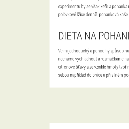
experimentu by se však kefír a pohanka 
polévkové lžíce denně. pohanková kaše a 
DIETA NA POHAN
Velmi jednoduchý a pohodlný způsob hubn
necháme vychladnout a rozmačkáme na k
citronové šťávy a ze vzniklé hmoty tvoř
sebou například do práce a při silném poc