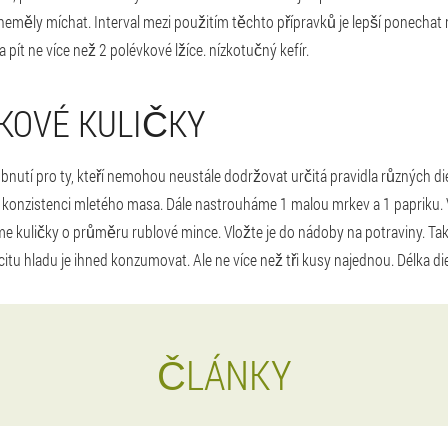
neměly míchat. Interval mezi použitím těchto přípravků je lepší ponechat 
pít ne více než 2 polévkové lžíce. nízkotučný kefír.
KOVÉ KULIČKY
utí pro ty, kteří nemohou neustále dodržovat určitá pravidla různých di
onzistenci mletého masa. Dále nastrouháme 1 malou mrkev a 1 papriku. 
íme kuličky o průměru rublové mince. Vložte je do nádoby na potraviny. Ta
itu hladu je ihned konzumovat. Ale ne více než tři kusy najednou. Délka die
ČLÁNKY