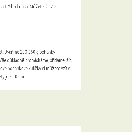
na 1-2 hodinách. Můžete jíst 2-3
et. Uvaříme 200-250 g pohanky,
Vše důkladně promícháme, přidáme lžíci
kové pohankové kuličky si můžete vzít s
ty je 7-10 dní.