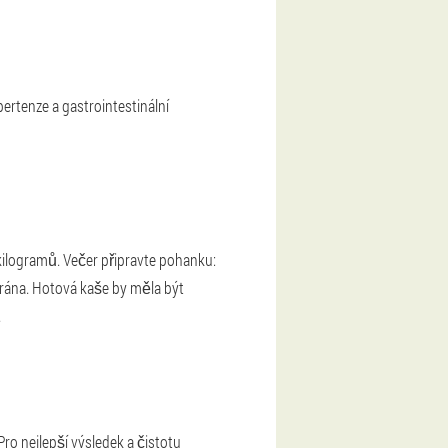
pertenze a gastrointestinální
 kilogramů. Večer připravte pohanku:
o rána. Hotová kaše by měla být
.
o nejlepší výsledek a čistotu