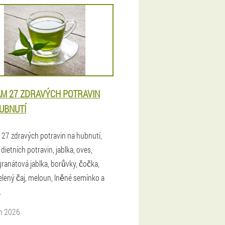
M 27 ZDRAVÝCH POTRAVIN
UBNUTÍ
27 zdravých potravin na hubnutí,
ietních potravin, jablka, oves,
granátová jablka, borůvky, čočka,
zelený čaj, meloun, lněné semínko a
.
n 2026