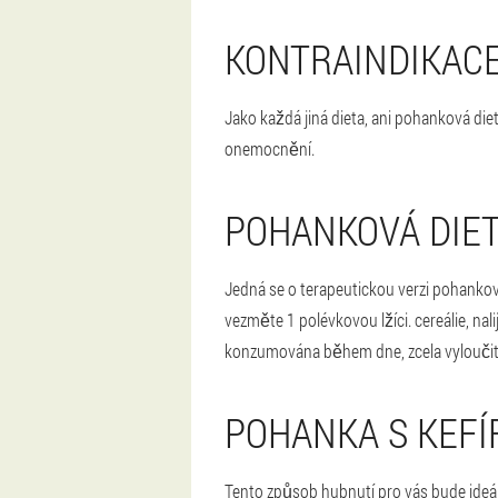
KONTRAINDIKAC
Jako každá jiná dieta, ani pohanková diet
onemocnění.
POHANKOVÁ DIET
Jedná se o terapeutickou verzi pohankové
vezměte 1 polévkovou lžíci. cereálie, na
konzumována během dne, zcela vyloučit c
POHANKA S KEFÍ
Tento způsob hubnutí pro vás bude ideá