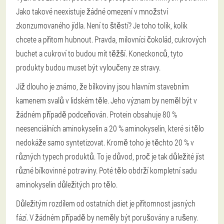
Jako takové neexistuje žádné omezení v množství
zkonzumovaného jídla. Není to štěstí? Je toho tolik, kolik
chcete a přitom hubnout. Pravda, milovníci čokolád, cukrových
buchet a cukroví to budou mít těžší. Koneckonců, tyto
produkty budou muset být vyloučeny ze stravy.
Již dlouho je známo, že bílkoviny jsou hlavním stavebním
kamenem svalů v lidském těle. Jeho význam by neměl být v
žádném případě podceňován. Protein obsahuje 80 %
neesenciálních aminokyselin a 20 % aminokyselin, které si tělo
nedokáže samo syntetizovat. Kromě toho je těchto 20 % v
různých typech produktů. To je důvod, proč je tak důležité jíst
různé bílkovinné potraviny. Poté tělo obdrží kompletní sadu
aminokyselin důležitých pro tělo.
Důležitým rozdílem od ostatních diet je přítomnost jasných
fází. V žádném případě by neměly být porušovány a rušeny.