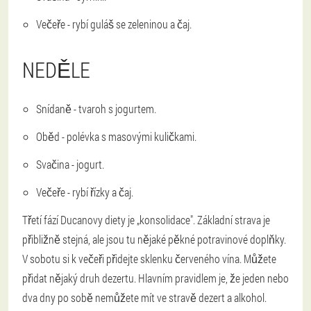
Večeře - rybí guláš se zeleninou a čaj.
NEDĚLE
Snídaně - tvaroh s jogurtem.
Oběd - polévka s masovými kuličkami.
Svačina - jogurt.
Večeře - rybí řízky a čaj.
Třetí fází Ducanovy diety je „konsolidace". Základní strava je
přibližně stejná, ale jsou tu nějaké pěkné potravinové doplňky.
V sobotu si k večeři přidejte sklenku červeného vína. Můžete
přidat nějaký druh dezertu. Hlavním pravidlem je, že jeden nebo
dva dny po sobě nemůžete mít ve stravě dezert a alkohol.