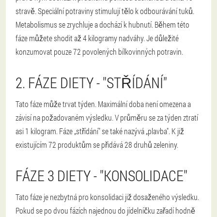
stravě. Speciální potraviny stimulují tělo k odbourávání tuků.
Metabolismus se zrychluje a dochází k hubnutí. Během této
fáze můžete shodit až 4 kilogramy nadváhy. Je důležité
konzumovat pouze 72 povolených bílkovinných potravin.
2. FÁZE DIETY - "STŘÍDÁNÍ"
Tato fáze může trvat týden. Maximální doba není omezena a
závisí na požadovaném výsledku. V průměru se za týden ztratí
asi 1 kilogram. Fáze „střídání" se také nazývá „plavba". K již
existujícím 72 produktům se přidává 28 druhů zeleniny.
FÁZE 3 DIETY - "KONSOLIDACE"
Tato fáze je nezbytná pro konsolidaci již dosaženého výsledku.
Pokud se po dvou fázích najednou do jídelníčku zařadí hodně