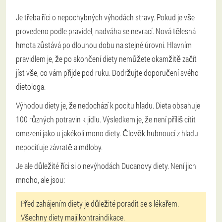
Je třeba říci o nepochybných výhodách stravy. Pokud je vše
provedeno podle pravidel, nadváha se nevrací. Nová tělesná
hmota zůstává po dlouhou dobu na stejné úrovni. Hlavním
pravidlem je, že po skončení diety nemůžete okamžitě začít
jíst vše, co vám přijde pod ruku. Dodržujte doporučení svého
dietologa.
Výhodou diety je, že nedochází k pocitu hladu. Dieta obsahuje
100 různých potravin k jídlu. Výsledkem je, že není příliš cítit
omezení jako u jakékoli mono diety. Člověk hubnoucí z hladu
nepociťuje závratě a mdloby.
Je ale důležité říci si o nevýhodách Ducanovy diety. Není jich
mnoho, ale jsou:
Před zahájením diety je důležité poradit se s lékařem.
Všechny diety mají kontraindikace.