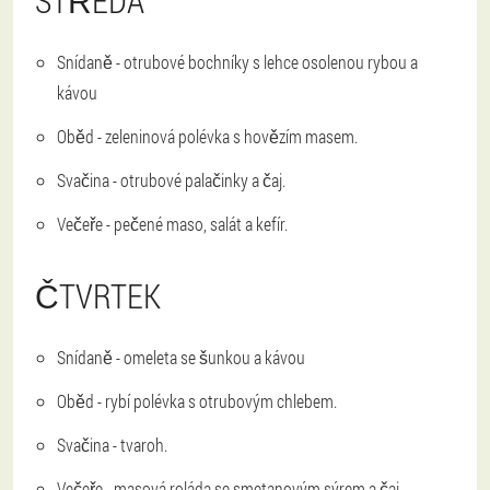
STŘEDA
Snídaně - otrubové bochníky s lehce osolenou rybou a
kávou
Oběd - zeleninová polévka s hovězím masem.
Svačina - otrubové palačinky a čaj.
Večeře - pečené maso, salát a kefír.
ČTVRTEK
Snídaně - omeleta se šunkou a kávou
Oběd - rybí polévka s otrubovým chlebem.
Svačina - tvaroh.
Večeře - masová roláda se smetanovým sýrem a čaj.