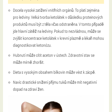
Docela vysoké zatížení vnitřních orgánů. To platí zejména
pro ledviny. Velká tvorba ketolátek v důsledku proteinových
produktů musí být z těla včas odstraněna. V tomto případě
jde hlavní zátěž na ledviny. Pokud to nezvládnou, může se
zvýšit koncentrace ketolátek v krevní plazmě a lékaři mohou
diagnostikovat ketonózu.
Hubnutí může cítit aceton v ústech. Zdravotní stav se
může mírně zhoršit.
Dieta s vysokým obsahem bílkovin může vést k zácpě.
Navíc drastické snížení příjmu tuků může mít negativní
dopad na zdraví žen.