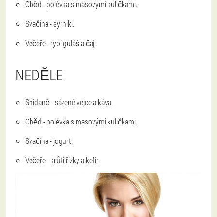
Oběd - polévka s masovými kuličkami.
Svačina - syrniki.
Večeře - rybí guláš a čaj.
NEDĚLE
Snídaně - sázené vejce a káva.
Oběd - polévka s masovými kuličkami.
Svačina - jogurt.
Večeře - krůtí řízky a kefír.