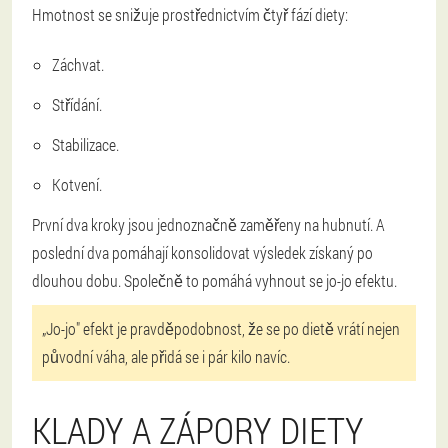
Hmotnost se snižuje prostřednictvím čtyř fází diety:
Záchvat.
Střídání.
Stabilizace.
Kotvení.
První dva kroky jsou jednoznačně zaměřeny na hubnutí. A
poslední dva pomáhají konsolidovat výsledek získaný po
dlouhou dobu. Společně to pomáhá vyhnout se jo-jo efektu.
„Jo-jo" efekt je pravděpodobnost, že se po dietě vrátí nejen
původní váha, ale přidá se i pár kilo navíc.
KLADY A ZÁPORY DIETY