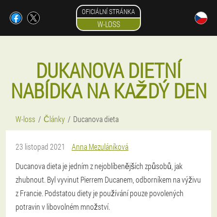
OFICIÁLNÍ STRÁNKA
W-LOSS
DUKANOVA DIETNÍ
NABÍDKA NA KAŽDÝ DEN
W-loss
Články
Ducanova dieta
23 listopad 2021
Anna Mezuláníková
Ducanova dieta je jedním z nejoblíbenějších způsobů, jak
zhubnout. Byl vyvinut Pierrem Ducanem, odborníkem na výživu
z Francie. Podstatou diety je používání pouze povolených
potravin v libovolném množství.