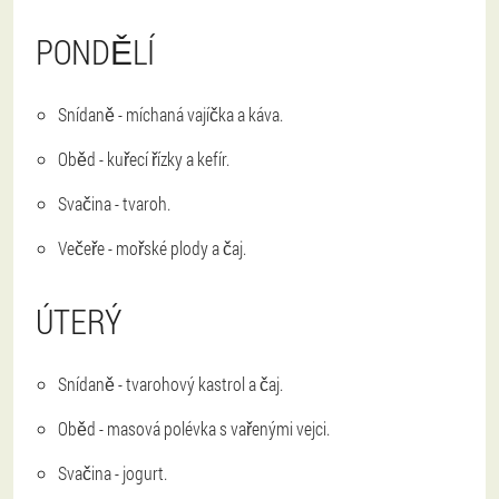
PONDĚLÍ
Snídaně - míchaná vajíčka a káva.
Oběd - kuřecí řízky a kefír.
Svačina - tvaroh.
Večeře - mořské plody a čaj.
ÚTERÝ
Snídaně - tvarohový kastrol a čaj.
Oběd - masová polévka s vařenými vejci.
Svačina - jogurt.