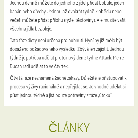
Jednou denně můžete do jednoho z jídel přidat bobule, jeden
banán nebo ořechy. Jednou až dvakrát týdně k obědu nebo
večeři můžete přidat přílohu (rýže, těstoviny). Ale musíte vařit
všechna jídla bez oleje.
Tato fáze diety není určena pro hubnutí. Nyní by již mělo být
dosaženo požadovaného výsledku. Zbývá jen zajistit. Jednou
týdně je potřeba udělat proteinový den z týdne Attack. Pierre
Ducan radí udělat to ve čtvrtek.
Čtvrtá fáze neznamená žádné zákazy. Důležité je přistupovat k
procesu výživy racionálně a nepřejídat se. Je vhodné udělat si
půst jednou týdně a jíst pouze potraviny z fáze „útoku".
ČLÁNKY