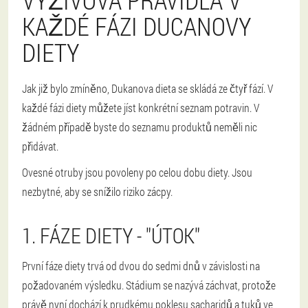
KAŽDÉ FÁZI DUCANOVY
DIETY
Jak již bylo zmíněno, Dukanova dieta se skládá ze čtyř fází. V
každé fázi diety můžete jíst konkrétní seznam potravin. V
žádném případě byste do seznamu produktů neměli nic
přidávat.
Ovesné otruby jsou povoleny po celou dobu diety. Jsou
nezbytné, aby se snížilo riziko zácpy.
1. FÁZE DIETY - "ÚTOK"
První fáze diety trvá od dvou do sedmi dnů v závislosti na
požadovaném výsledku. Stádium se nazývá záchvat, protože
právě nyní dochází k prudkému poklesu sacharidů a tuků ve